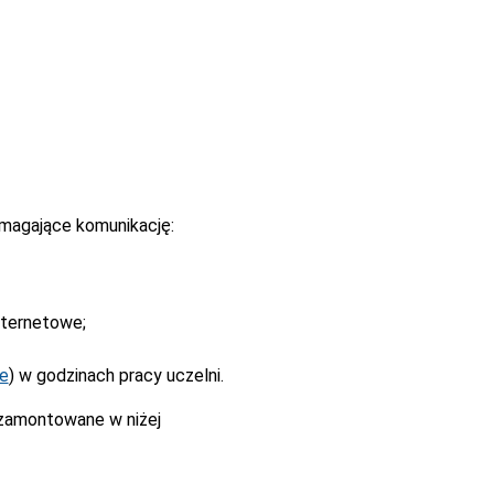
magające komunikację:
nternetowe;
ne
) w godzinach pracy uczelni.
 zamontowane w niżej