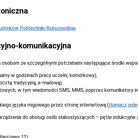
toniczna
dynków Politechniki Rzeszowskiej.
yjno-komunikacyjna
 osobom ze szczególnymi potrzebami następujące środki wspo
narny w godzinach pracy uczelni, komórkowy);
cztą tradycyjną, e-mailową);
stowych, w tym wiadomości SMS, MMS, poprzez komunikatory i
kiego języka migowego przez stronę internetową (
tłumacz onli
rządzenia do obsługi osób słabosłyszących – pętle indukcyjne
Warszawy 12):