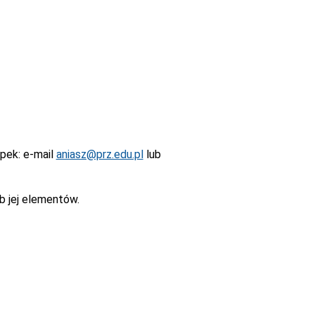
epek
: e-mail
aniasz@prz.edu.pl
lub
b jej elementów.