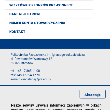
WIZYTÓWKI CZŁONKÓW PRZ-CONNECT
DANE REJESTROWE
NUMER KONTA STOWARZYSZENIA
KONTAKT
Politechnika Rzeszowska im. Ignacego Łukasiewicza
al. Powstańców Warszawy 12
35-029 Rzeszów
tel.: +48 17 865 11 00
fax: +48 17 854 12 60
e-mail:
kancelaria@prz.edu.pl
Deklaracja dostępności
Polityka prywatności
Akceptuję
Zgłoś błąd na stronie
Nasze serwisy używają informacji zapisanych w plikach
cookies
. Korzystając z serwisu wyrażasz zgodę na