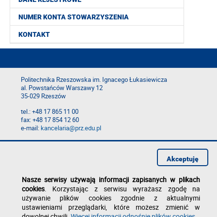
NUMER KONTA STOWARZYSZENIA
KONTAKT
Politechnika Rzeszowska im. Ignacego Łukasiewicza
al. Powstańców Warszawy 12
35-029 Rzeszów
tel.: +48 17 865 11 00
fax: +48 17 854 12 60
e-mail:
kancelaria@prz.edu.pl
Deklaracja dostępności
Polityka prywatności
Akceptuję
Zgłoś błąd na stronie
Nasze serwisy używają informacji zapisanych w plikach
cookies
. Korzystając z serwisu wyrażasz zgodę na
używanie plików cookies zgodnie z aktualnymi
ustawieniami przeglądarki, które możesz zmienić w
dowolnej chwili.
Więcej informacji odnośnie plików cookies
.