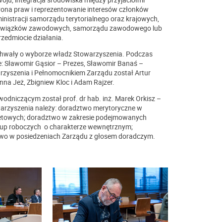
hrona praw i reprezentowanie interesów członków
nistracji samorządu terytorialnego oraz krajowych,
, związków zawodowych, samorządu zawodowego lub
rzedmiocie działania.
uchwały o wyborze władz Stowarzyszenia. Podczas
: Sławomir Gąsior – Prezes, Sławomir Banaś –
rzyszenia i Pełnomocnikiem Zarządu został Artur
na Jeż, Zbigniew Kloc i Adam Rajzer.
odniczącym został prof. dr hab. inż. Marek Orkisz –
warzyszenia należy: doradztwo merytoryczne w
żetowych; doradztwo w zakresie podejmowanych
rup roboczych o charakterze wewnętrznym;
two w posiedzeniach Zarządu z głosem doradczym.