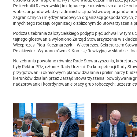
Politechniki Rzeszowskiej im. Ignacego Łukasiewicza a także oc
wobec organów władzy i administracji państwowej, organów admi
zagranicznych i międzynarodowych organizacji gospodarczych
innych tego rodzaju organizacji o zbliżonym do Stowarzyszenia p
Podczas zebrania założycielskiego podjęto pięć uchwał, w tym 
tajnego głosowania wyłoniono Zarząd Stowarzyszenia w składzie
Wiceprezes, Piotr Kaczmarczyk – Wiceprezes. Sekretarzem Stowa
Polakiewicz. Wybrano również Komisję Rewizyjną w składzie: Joan
Na zebraniu powołano również Radę Stowarzyszenia, której przew
były Rektor PRz, członek Rady Uczelni. Do kompetencji Rady Sto
przygotowaniu okresowych planów działania i preliminarzy bud
kierunków działań przez Zarząd Stowarzyszenia; powoływanie g
nadzorowanie i koordynowanie pracy grup roboczych; uczestnic