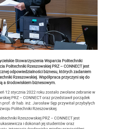
ycielskie Stowarzyszenia Wsparcia Politechniki
a Politechniki Rzeszowskiej PRZ – CONNECT jest
ecznej odpowiedzialności biznesu, których zadaniem
echniki Rzeszowskiej. Współpraca przyczyni się do
elnią a środowiskiem biznesowym.
eń 12 stycznia 2022 roku zostało zwołane zebranie w
owskiej PRZ – CONNECT oraz przedstawił porządek
 prof. dr hab. inż. Jarosław Sęp przywitał przybyłych
ozwoju Politechniki Rzeszowskiej.
olitechniki Rzeszowskiej PRZ – CONNECT jest
Łukasiewicza i dokonań jej studentów oraz
woju, integracja środowiska między przyjaciółmi