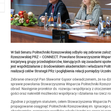
W Sali Senatu Politechniki Rzeszowskiej odbyło się zebranie założ
Rzeszowskiej PRZ – CONNECT. Powołane Stowarzyszenie Wsparci
inicjatywą grupy przedsiębiorców, kierujących się zasadami społ
jest współdziałanie z środowiskiem akademickim i władzami Polit
realizacji celów Strategii PRz i pogłębienia relacji pomiędzy Ucz
Zebranie otworzył Pan Sławomir Gąsior oświadczeniem, że na dzi
sprawie powołania Stowarzyszenia Wsparcia Politechniki Rzesz
obrad. Następnie prorektor ds. rozwoju i współpracy z otoczeniem
gości oraz nakreślił możliwości współpracy i działania na rzecz r
Zgodnie z przyjętym statutem, celem Stowarzyszenia Wsparcia P
propagowanie osiągnięć Politechniki Rzeszowskiej im. Ignacego 
absolwentów, wspieranie wysiłków władz Uczelni na rzecz jej roz